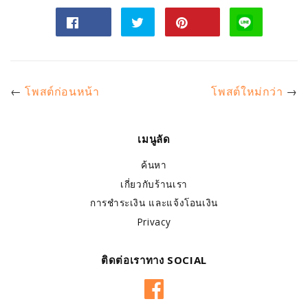
แชร์
ทวี
Pin
ไป
ตไป
on
Facebook
ทวิ
Pinterest
ต
เตอร์
←
โพสต์ก่อนหน้า
โพสต์ใหม่กว่า
→
เมนูลัด
ค้นหา
เกี่ยวกับร้านเรา
การชำระเงิน และแจ้งโอนเงิน
Privacy
ติดต่อเราทาง SOCIAL
Facebook