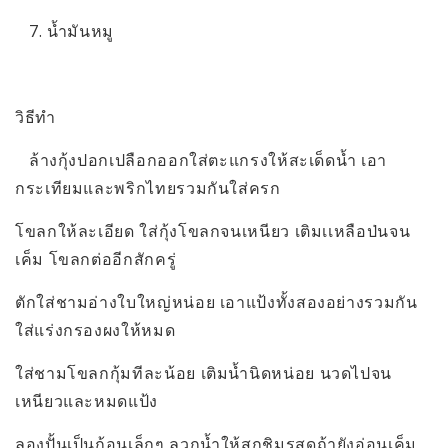
7. น้ำมันหมู
วิธีทำ
ล้างกุ้งปอกเปลือกออกใส่ตะแกรงให้สะเด็ดน้ำ เอา
กระเทียมและพริกไทยรวมกันใส่ครก
โขลกให้ละเอียด ใส่กุ้งโขลกจนเหนียว เติมเเหลือป่นจน
เค็ม โขลกต่ออีกสักครู่
ตักใส่ชามอ่างใบใหญ่หน่อย เอาแป้งทั้งสองอย่างรวมกัน
ใส่แร่งกรองผงให้หมด
ใส่ชามโขลกกุ้มทีละน้อย เติมน้ำนิดหน่อย นวดไปจน
เหนียวและหมดแป้ง
ลองปั้นเป็นก้อนเล็กๆ ลวกน้ำให้สุกชิมรสดูถ้ายังอ่อนเค็ม