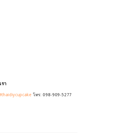
อเรา
thaidiycupcake
โทร: 098-909-5277