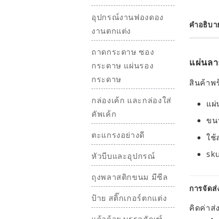
อุปกรณ์งานฟองดอง
คำอธิบา
งานตกแต่ง
ถาดกระดาษ ซอง
แผ่นลา
กระดาษ แผ่นรอง
กระดาษ
สินค้าพร
กล่องเค้ก และกล่องใส่
แผ่
คัพเค้ก
ขนา
ตะแกรงอย่างดี
ใช้
sku
หัวบีบและอุปกรณ์
ถุงพลาสติกขนม มีซีล
การจัดส่
ป้าย สติ๊กเกอร์ตกแต่ง
คิดค่าส่