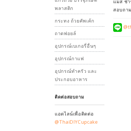
แก้วถ้วย บรรจุภัณฑ์
แมส ชำร
พลาสติก
สอบถามอ
กระทง ถ้วยคัพเค้ก
@th
ถาดฟอยล์
อุปกรณ์เบเกอรี่อื่นๆ
อุปกรณ์กาแฟ
อุปกรณ์ทำครัว และ
ประกอบอาหาร
ติดต่อสอบถาม
แอดไลน์เพื่อติดต่อ
@ThaiDIYCupcake