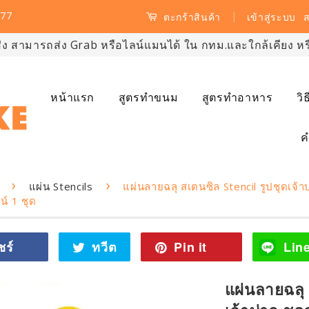
77
|
เข้าสู่ระบบ
ส
ตะกร้าสินค้า
ส่ง สามารถส่ง Grab หรือไลน์แมนได้ ใน กทม.และใกล้เคียง หรือ
หน้าแรก
สูตรทำขนม
สูตรทำอาหาร
วิ
ค
›
›
แผ่น Stencils
แผ่นลายฉลุ สเตนซิล Stencil รูปชุดเจ้า
์ 1 ชุด
ชร์
แชร์
ทวีต
ทวี
Pin it
Pin
Lin
ไป
ตไป
on
Facebook
ทวิ
Pinterest
แผ่นลายฉลุ 
ต
เตอร์