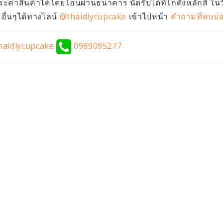
ะค่าสินค้าได้โดยโอนผ่านธนาคาร นัดรับได้ที่โกดังหลักสี่ ใน
ื่นๆได้ทางไลน์
@thaidiycupcake
เข้าไปหน้า
คำถามที่พบบ่
aidiycupcake
0989095277