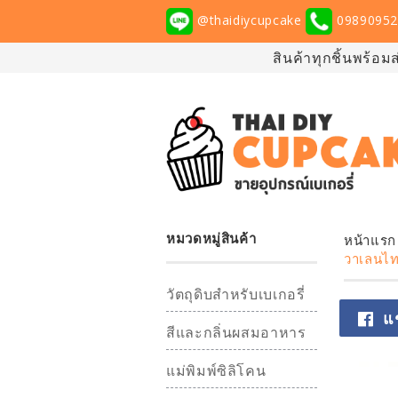
@thaidiycupcake
09890952
สินค้าทุกชิ้นพร้อม
หมวดหมู่สินค้า
หน้าแรก
วาเลนไทน
วัตถุดิบสำหรับเบเกอรี่
แ
สีและกลิ่นผสมอาหาร
แม่พิมพ์ซิลิโคน