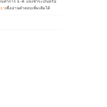
วันทำการ จ.-ศ. แจ้งชำระเงินหรือ
อยๆ
เพื่ออ่านคำตอบเพิ่มเติมได้