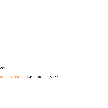
อเรา
thaidiycupcake
โทร: 098-909-5277