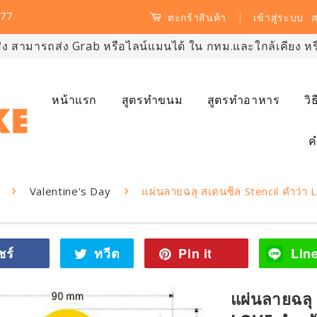
77
|
เข้าสู่ระบบ
ส
ตะกร้าสินค้า
ส่ง สามารถส่ง Grab หรือไลน์แมนได้ ใน กทม.และใกล้เคียง หรือ
หน้าแรก
สูตรทำขนม
สูตรทำอาหาร
วิ
ค
›
›
Valentine's Day
แผ่นลายฉลุ สเตนซิล Stencil คำว่า
ชร์
แชร์
ทวีต
ทวี
Pin it
Pin
Lin
ไป
ตไป
on
Facebook
ทวิ
Pinterest
แผ่นลายฉลุ
ต
เตอร์