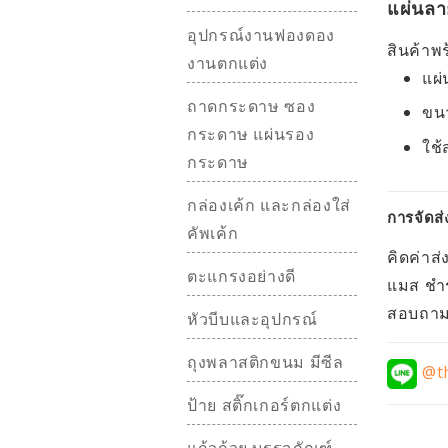
แผ่นลา
อุปกรณ์งานฟองดอง
สินค้าพร
งานตกแต่ง
แผ่
ถาดกระดาษ ซอง
ขนา
กระดาษ แผ่นรอง
ใช้
กระดาษ
กล่องเค้ก และกล่องใส่
การจัดส่
คัพเค้ก
คิดค่าส่
ตะแกรงอย่างดี
แมส ชำร
สอบถามอ
หัวบีบและอุปกรณ์
ถุงพลาสติกขนม มีซีล
@th
ป้าย สติ๊กเกอร์ตกแต่ง