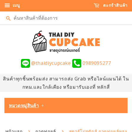
เมนู
ตะกร้าสินค้า
ค้นหา
@thaidiycupcake
0989095277
สินค้าทุกชิ้นพร้อมส่ง สามารถส่ง Grab หรือไลน์แมนได้ ใน
กทม.และใกล้เคียง หรือมารับเองที่ หลักสี่
หมวดหมู่สินค้า
+
›
›
หน้าแรก
ถาดฟอยล์
สตาร์โปรดักส์ ถาดฟอยล์ทรง