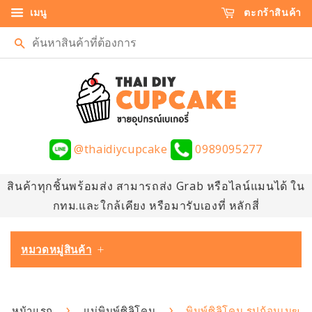
เมนู
ตะกร้าสินค้า
ค้นหา
@thaidiycupcake
0989095277
สินค้าทุกชิ้นพร้อมส่ง สามารถส่ง Grab หรือไลน์แมนได้ ใน
กทม.และใกล้เคียง หรือมารับเองที่ หลักสี่
หมวดหมู่สินค้า
+
›
›
หน้าแรก
แม่พิมพ์ซิลิโคน
พิมพ์ซิลิโคน รูปก้อนเมฆ