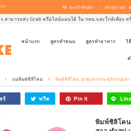
77
|
เข้าสู่ระบบ
ส
ตะกร้าสินค้า
ส่ง สามารถส่ง Grab หรือไลน์แมนได้ ใน กทม.และใกล้เคียง หรือ
หน้าแรก
สูตรทำขนม
สูตรทำอาหาร
วิ
ค
›
›
แม่พิมพ์ซิลิโคน
พิมพ์ซิลิโคน รูปคู่แต่งงาน คู่รักหนุ่มสา
ชร์
แชร์
ทวีต
ทวี
Pin it
Pin
Lin
ไป
ตไป
on
Facebook
ทวิ
Pinterest
ต
พิมพ์ซิลิโคน 
เตอร์
สาว ทำสบู่ เ