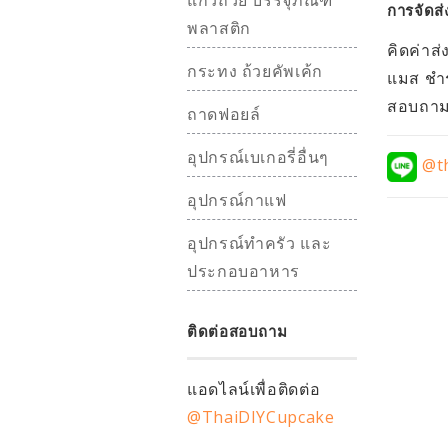
แก้วถ้วย บรรจุภัณฑ์
การจัดส่
พลาสติก
คิดค่าส่
กระทง ถ้วยคัพเค้ก
แมส ชำร
สอบถามอ
ถาดฟอยล์
อุปกรณ์เบเกอรี่อื่นๆ
@th
อุปกรณ์กาแฟ
อุปกรณ์ทำครัว และ
ประกอบอาหาร
ติดต่อสอบถาม
แอดไลน์เพื่อติดต่อ
@ThaiDIYCupcake