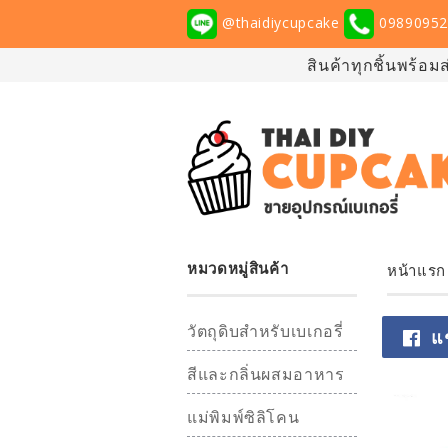
@thaidiycupcake
09890952
สินค้าทุกชิ้นพร้อม
หมวดหมู่สินค้า
หน้าแรก
วัตถุดิบสำหรับเบเกอรี่
แ
สีและกลิ่นผสมอาหาร
แม่พิมพ์ซิลิโคน