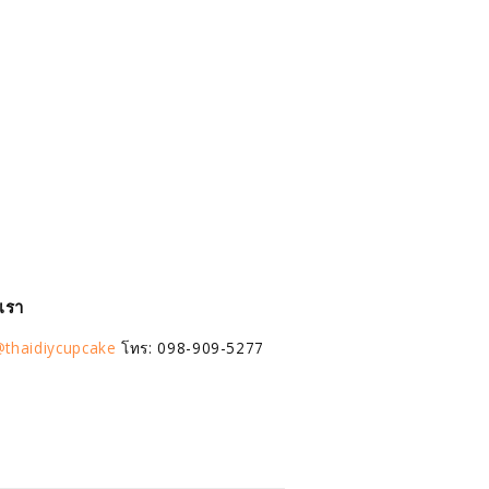
อเรา
thaidiycupcake
โทร: 098-909-5277