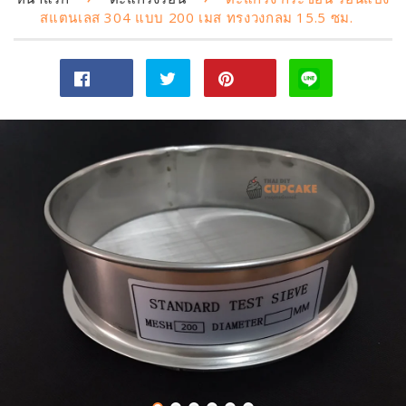
สแตนเลส 304 แบบ 200 เมส ทรงวงกลม 15.5 ซม.
แชร์
ทวี
Pin
ไป
ตไป
on
Facebook
ทวิ
Pinterest
ต
เตอร์