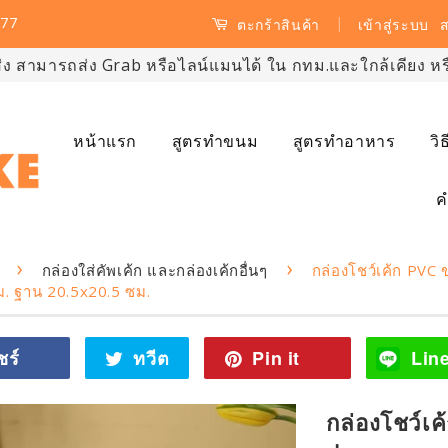
77
|
เข้าสู่ระบบ
ส
ตะกร้าสินค้า
ส่ง สามารถส่ง Grab หรือไลน์แมนได้ ใน กทม.และใกล้เคียง หรือ
หน้าแรก
สูตรทำขนม
สูตรทำอาหาร
วิ
ค
›
›
กล่องใส่คัพเค้ก และกล่องเค้กอื่นๆ
กล่องโชว์เค้ก PVC
ม. ฐาน 20.5x20.5 ซม.
ชร์
แชร์
ทวีต
ทวี
Pin it
Pin
Lin
ไป
ตไป
on
Facebook
ทวิ
Pinterest
กล่องโชว์เ
ต
เตอร์