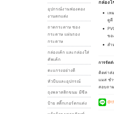
กล่องโ
อุปกรณ์งานฟองดอง
เหม
งานตกแต่ง
ดูดี
ถาดกระดาษ ซอง
PVC
กระดาษ แผ่นรอง
ขอ
กระดาษ
สำห
กล่องเค้ก และกล่องใส่
คัพเค้ก
การจัดส่
ตะแกรงอย่างดี
คิดค่าส่
แมส ชำร
หัวบีบและอุปกรณ์
สอบถามอ
ถุงพลาสติกขนม มีซีล
@th
ป้าย สติ๊กเกอร์ตกแต่ง