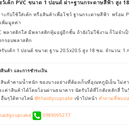
ชว์เค้ก PVC ขนาด 1 ปอนด์ ฝา+ฐานกระดาษสีฟ้า สูง 1
าะกับใช้ใส่เค้ก หรือสินค้าเพื่อโชว์
ฐานกระดาษสีฟ้า
พร้อม P
 เพิ่มมูลค่า
 พลาสติกใส มีพลาสติกหุ้มอยู่อีกชั้น ถ้ายังไม่ใช้งาน ก็ไม่จ
งกรอบพลาสติก
รับเค้ก 1 ปอนด์ ขนาด: ฐาน 20.5x20.5 สูง 18 ซม. จำนวน: 1 
งสินค้า และการชำระเงิน
งสินค้าตามน้ำหนัก ของบางอย่างที่ต้องเก็บที่อุณหภูมิเย็น ไม่
ะค่าสินค้าได้โดยโอนผ่านธนาคาร นัดรับได้ที่โกดังหลักสี่ ใน
ื่นๆได้ทางไลน์
@thaidiycupcake
เข้าไปหน้า
คำถามที่พบบ่
aidiycupcake
0989095277