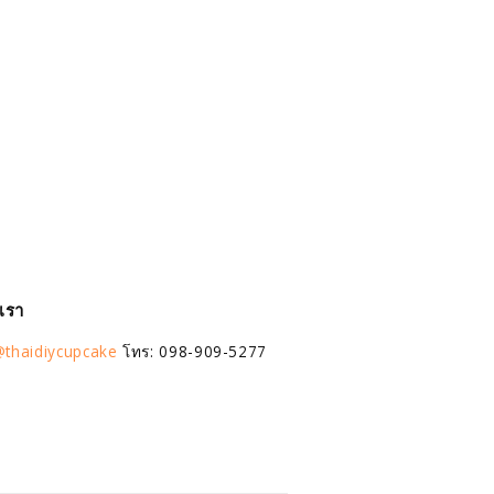
อเรา
thaidiycupcake
โทร: 098-909-5277