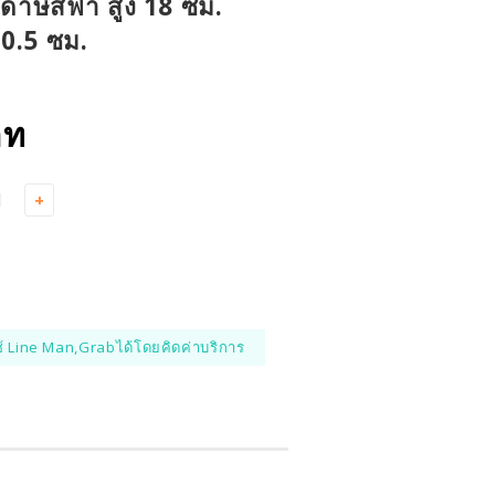
าษสีฟ้า สูง 18 ซม.
0.5 ซม.
าท
+
้ Line Man,Grabได้โดยคิดค่าบริการ