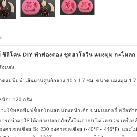
ย
พ์ ซิลิโคน DIY ทำฟองดอง ชุดฮาโลวีน แมงมุม กะโหลก
้อมส่ง
ดแม่พิมพ์: เส้นผ่านศูนย์กลาง 10 x 1.7 ซม. ขนาด แมงมุม 1.
.
หนัก: 120 กรัม
าะใช้หล่อพิมพ์ช็อกโกแลต แต่งหน้าเค้ก ขนมเบเกอรี่ หรือ
ารถนำมาใช้ได้อย่างปลอดภัยทั้งในเตาอบ ไมโครเวฟ เครื่องล้า
องศาเซลเซียส ถึง 230 องศาเซลเซียส (-40°F - 446°F) และไม