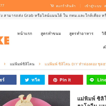
77
|
เข้าสู่ระบบ
ส
ตะกร้าสินค้า
ส่ง สามารถส่ง Grab หรือไลน์แมนได้ ใน กทม.และใกล้เคียง หรือ
หน้าแรก
สูตรทำขนม
สูตรทำอาหาร
วิ
ค
›
›
แม่พิมพ์ซิลิโคน
แม่พิมพ์ ซิลิโคน DIY ทำฟองดอง ชุดฮ
ชร์
แชร์
ทวีต
ทวี
Pin it
Pin
Lin
ไป
ตไป
on
Facebook
ทวิ
Pinterest
ต
แม่พิมพ์ ซิ
เตอร์
ฮาโลวีน แม