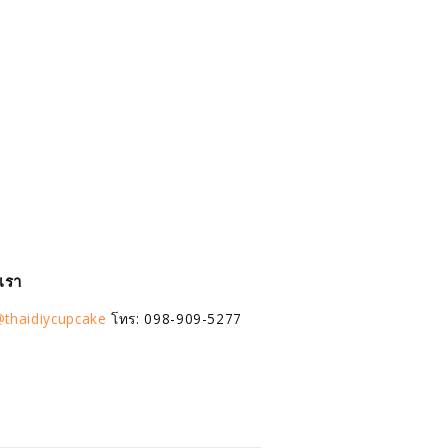
อเรา
thaidiycupcake
โทร: 098-909-5277