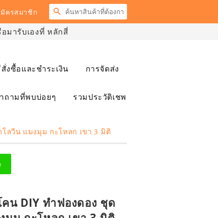
ค้นหา
มัครสมาชิก
มารับเองที่ หลักสี่
ธีสั่งซื้อและชำระเงิน
การจัดส่ง
ำถามที่พบบ่อยๆ
รวมประวัติเชพ
าโลวีน แมงมุม กะโหลก เขา 3 มิติ
e
ลิโคน DIY ทำฟองดอง ชุด
งมุม กะโหลก เขา 3 มิติ