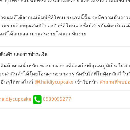
5°F) เพราะแม่พิมพ์ซิลิโคนอาจละลาย และได้รับความเสียหาย
ัวขนมที่ได้จากแม่พิมพ์ซิลิโคนประเภทนี้นั้น จะมีความมันวาวเ
เพราะด้วยคุณสมบัติของตัวซิลิโคนเองซึ่งมีสารกันติดบริเวณผ
มที่ได้แกะออกมาแสนง่าย ไม่แตกหักง่าย
งสินค้า และการชำระเงิน
งสินค้าตามน้ำหนัก ของบางอย่างที่ต้องเก็บที่อุณหภูมิเย็น ไม่
ะค่าสินค้าได้โดยโอนผ่านธนาคาร นัดรับได้ที่โกดังหลักสี่ ใน
ื่นๆได้ทางไลน์
@thaidiycupcake
เข้าไปหน้า
คำถามที่พบบ่
aidiycupcake
0989095277