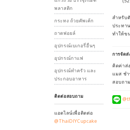
แก้วถ้วย บรรจุภัณฑ์
(52
พลาสติก
สำหรับต
กระทง ถ้วยคัพเค้ก
ประทาน 
ถาดฟอยล์
ทำให้ขน
อุปกรณ์เบเกอรี่อื่นๆ
การจัดส่
อุปกรณ์กาแฟ
คิดค่าส่
อุปกรณ์ทำครัว และ
แมส ชำร
ประกอบอาหาร
สอบถามอ
ติดต่อสอบถาม
@th
แอดไลน์เพื่อติดต่อ
@ThaiDIYCupcake