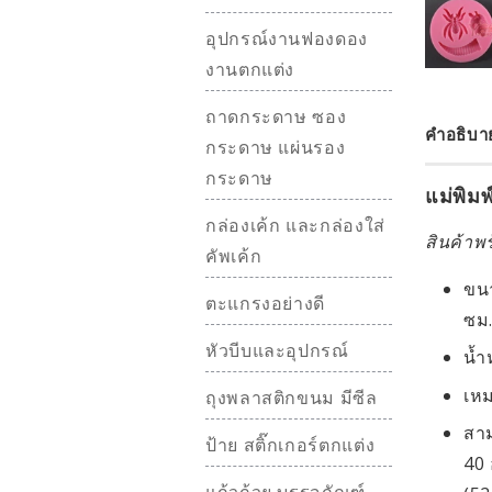
อุปกรณ์งานฟองดอง
งานตกแต่ง
ถาดกระดาษ ซอง
คำอธิบา
กระดาษ แผ่นรอง
กระดาษ
แม่พิม
กล่องเค้ก และกล่องใส่
สินค้าพร
คัพเค้ก
ขนา
ตะแกรงอย่างดี
ซม
หัวบีบและอุปกรณ์
น้ำ
เหม
ถุงพลาสติกขนม มีซีล
สาม
ป้าย สติ๊กเกอร์ตกแต่ง
40 