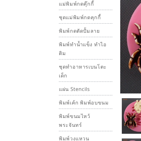
แม่พิมพ์กดคุ๊กกี้
ชุดแม่พิมพ์กดคุกกี้
พิมพ์กดตัดปั้มลาย
พิมพ์ทำน้ำแข็ง ทำไอ
ติม
ชุดทำอาหารเบนโตะ
เด็ก
แผ่น Stencils
พิมพ์เค้ก พิมพ์อบขนม
พิมพ์ขนมไหว้
พระจันทร์
พิมพ์วงแหวน