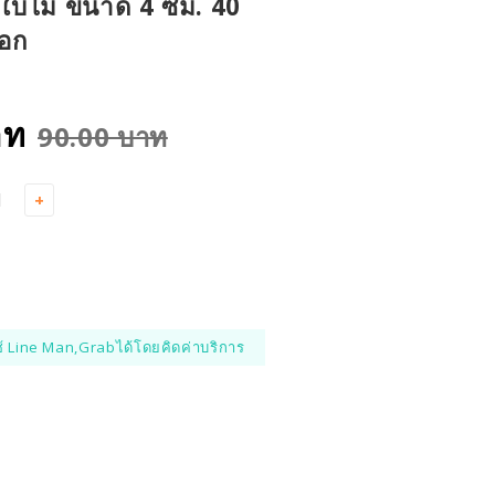
ใบไม้ ขนาด 4 ซม. 40
ือก
าท
90.00 บาท
+
้ Line Man,Grabได้โดยคิดค่าบริการ