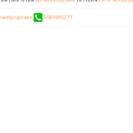
aidiycupcake
0989095277