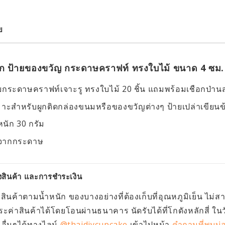
ย
็ก ป้ายของขวัญ กระดาษคราฟท์ ทรงใบไม้ ขนาด 4 ซม. 4
ยกระดาษคราฟท์เจาะรู ทรงใบไม้ 20 ชิ้น แถมพร้อมเชือกป่าน
าะสำหรับผูกติดกล่องขนมหรือของขวัญต่างๆ ป้ายเปล่าเขียนข
หนัก 30 กรัม
จากกระดาษ
งสินค้า และการชำระเงิน
งสินค้าตามน้ำหนัก ของบางอย่างที่ต้องเก็บที่อุณหภูมิเย็น ไม่
ะค่าสินค้าได้โดยโอนผ่านธนาคาร นัดรับได้ที่โกดังหลักสี่ ใน
ื่นๆได้ทางไลน์
@thaidiycupcake
เข้าไปหน้า
คำถามที่พบบ่