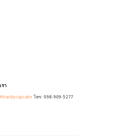
อเรา
thaidiycupcake
โทร: 098-909-5277