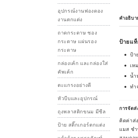
อุปกรณ์งานฟองดอง
คำอธิบา
งานตกแต่ง
ถาดกระดาษ ซอง
กระดาษ แผ่นรอง
ป้ายแท
กระดาษ
ป้า
กล่องเค้ก และกล่องใส่
เหม
คัพเค้ก
น้ำ
ตะแกรงอย่างดี
ทำ
หัวบีบและอุปกรณ์
การจัดส่
ถุงพลาสติกขนม มีซีล
คิดค่าส่
ป้าย สติ๊กเกอร์ตกแต่ง
แมส ชำร
สอบถามอ