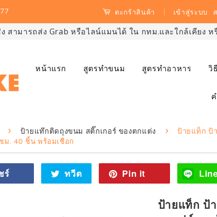
77
|
เข้าสู่ระบบ
ส
ตะกร้าสินค้า
ส่ง สามารถส่ง Grab หรือไลน์แมนได้ ใน กทม.และใกล้เคียง หรือ
หน้าแรก
สูตรทำขนม
สูตรทำอาหาร
วิ
ค
›
›
ป้ายแท๊กติดถุงขนม สติ๊กเกอร์ ของตกแต่ง
ป้ายแท็ก ป
ม. 40 ชิ้น พร้อมเชือก
ชร์
แชร์
ทวีต
ทวี
Pin it
Pin
Lin
ไป
ตไป
on
Facebook
ทวิ
Pinterest
ป้ายแท็ก ป
ต
เตอร์