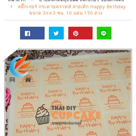
›
สติ๊กเกอร์ กระดาษคราฟท์ ลายเค้ก Happy Birthday
ขนาด 3X4.5 ซม. 10 แผ่น 150 ดวง
แชร์
ทวี
Pin
ไป
ตไป
on
Facebook
ทวิ
Pinterest
ต
เตอร์