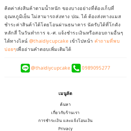
คิดค่าส่งสินค้าตามน้ำหนัก ของบางอย่างที่ต้องเก็บที่
อุณหภูมิเย็น ไม่สามารถส่งทาง ปณ. ได้ ต้องส่งทางแมส
ชำระค่าสินค้าได้โดยโอนผ่านธนาคาร นัดรับได้ที่โกดัง
หลักสี่ ในวันทำการ จ.-ศ. แจ้งชำระเงินหรือสอบถามอื่นๆ
ได้ทางไลน์
@thaidiycupcake
เข้าไปหน้า
คำถามที่พบ
บ่อยๆ
เพื่ออ่านคำตอบเพิ่มเติมได้
@thaidiycupcake
0989095277
เมนูลัด
ค้นหา
เกี่ยวกับร้านเรา
การชำระเงิน และแจ้งโอนเงิน
Privacy