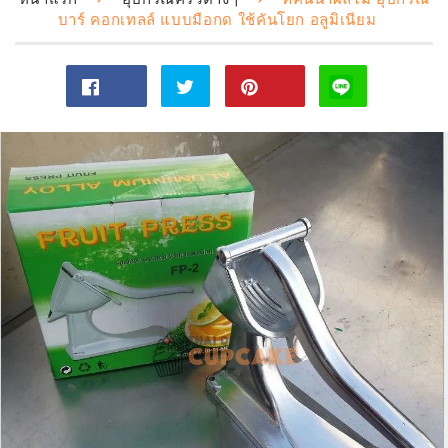
บาร์ คอกเทลล์ แบบมือกด ใช้คันโยก อลูมิเนียม
แชร์
ทวี
Pin
ไป
ตไป
on
Facebook
ทวิ
Pinterest
ต
เตอร์