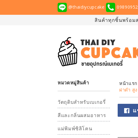
@thaidiycupcake
09890952
สินค้าทุกชิ้นพร้อม
หมวดหมู่สินค้า
หน้าแรก
ฝาดำ สูง
วัตถุดิบสำหรับเบเกอรี่
แ
สีและกลิ่นผสมอาหาร
แม่พิมพ์ซิลิโคน