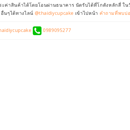
ะค่าสินค้าได้โดยโอนผ่านธนาคาร นัดรับได้ที่โกดังหลักสี่ ใน
ื่นๆได้ทางไลน์
@thaidiycupcake
เข้าไปหน้า
คำถามที่พบบ่
aidiycupcake
0989095277