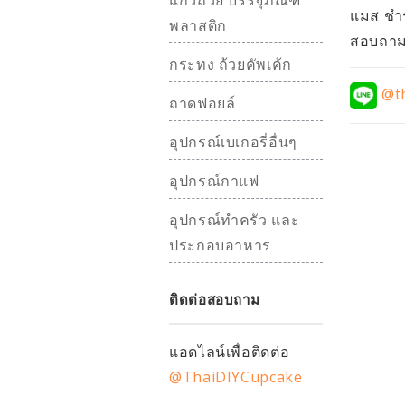
แก้วถ้วย บรรจุภัณฑ์
แมส ชำร
พลาสติก
สอบถามอ
กระทง ถ้วยคัพเค้ก
@th
ถาดฟอยล์
อุปกรณ์เบเกอรี่อื่นๆ
อุปกรณ์กาแฟ
อุปกรณ์ทำครัว และ
ประกอบอาหาร
ติดต่อสอบถาม
แอดไลน์เพื่อติดต่อ
@ThaiDIYCupcake