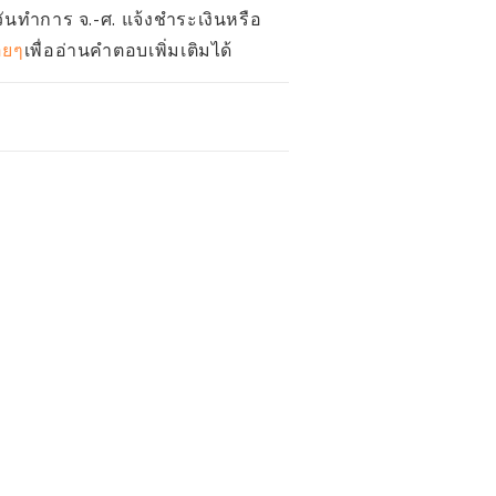
วันทำการ จ.-ศ. แจ้งชำระเงินหรือ
อยๆ
เพื่ออ่านคำตอบเพิ่มเติมได้