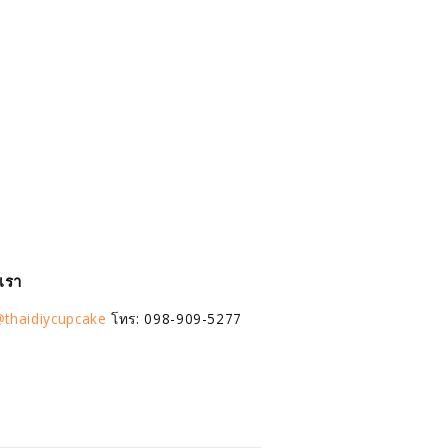
อเรา
thaidiycupcake
โทร: 098-909-5277