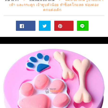
เท้า และกระดูก เจ้าตูบตัวน้อย ทำช็อคโกแลต ฟองดอง
ตกแต่งเค้ก
แชร์
ทวี
Pin
ไป
ตไป
on
Facebook
ทวิ
Pinterest
ต
เตอร์