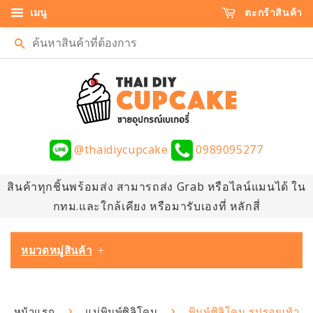
เมนู
ตะกร้าสินค้า
ค้นหา
@thaidiycupcake
0989095277
สินค้าทุกชิ้นพร้อมส่ง สามารถส่ง Grab หรือไลน์แมนได้ ใน
กทม.และใกล้เคียง หรือมารับเองที่ หลักสี่
หมวดหมู่สินค้า
+
›
›
หน้าแรก
แม่พิมพ์ซิลิโคน
พิมพ์ซิลิโคน รูปรอยเท้า