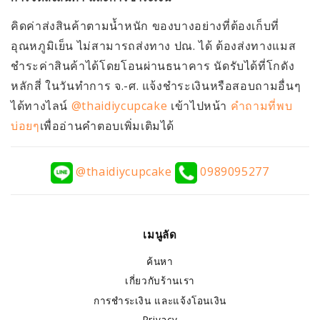
คิดค่าส่งสินค้าตามน้ำหนัก ของบางอย่างที่ต้องเก็บที่
อุณหภูมิเย็น ไม่สามารถส่งทาง ปณ. ได้ ต้องส่งทางแมส
ชำระค่าสินค้าได้โดยโอนผ่านธนาคาร นัดรับได้ที่โกดัง
หลักสี่ ในวันทำการ จ.-ศ. แจ้งชำระเงินหรือสอบถามอื่นๆ
ได้ทางไลน์
@thaidiycupcake
เข้าไปหน้า
คำถามที่พบ
บ่อยๆ
เพื่ออ่านคำตอบเพิ่มเติมได้
@thaidiycupcake
0989095277
เมนูลัด
ค้นหา
เกี่ยวกับร้านเรา
การชำระเงิน และแจ้งโอนเงิน
Privacy