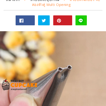
สองหัวคู่ Multi Opening
แชร์
ทวี
Pin
ไป
ตไป
on
Facebook
ทวิ
Pinterest
ต
เตอร์