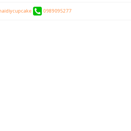
aidiycupcake
0989095277