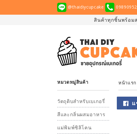
@thaidiycupcake
09890952
สินค้าทุกชิ้นพร้อม
หมวดหมู่สินค้า
หน้าแรก
วัตถุดิบสำหรับเบเกอรี่
แ
สีและกลิ่นผสมอาหาร
แม่พิมพ์ซิลิโคน