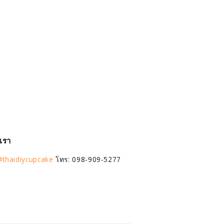
อเรา
thaidiycupcake
โทร: 098-909-5277