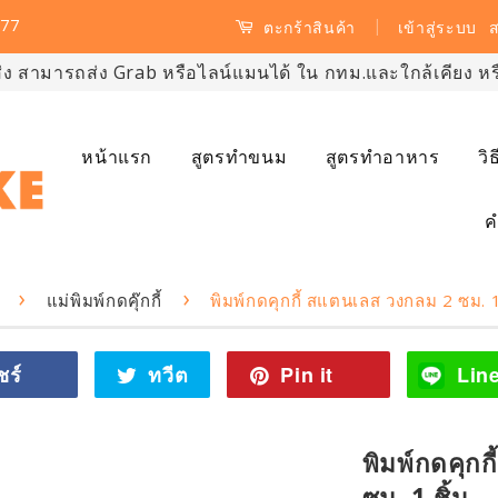
77
|
เข้าสู่ระบบ
ส
ตะกร้าสินค้า
ส่ง สามารถส่ง Grab หรือไลน์แมนได้ ใน กทม.และใกล้เคียง หรือ
หน้าแรก
สูตรทำขนม
สูตรทำอาหาร
วิ
ค
›
›
แม่พิมพ์กดคุ๊กกี้
พิมพ์กดคุกกี้ สแตนเลส วงกลม 2 ซม. 1
ชร์
แชร์
ทวีต
ทวี
Pin it
Pin
Lin
ไป
ตไป
on
Facebook
ทวิ
Pinterest
ต
พิมพ์กดคุก
เตอร์
ซม. 1 ชิ้น