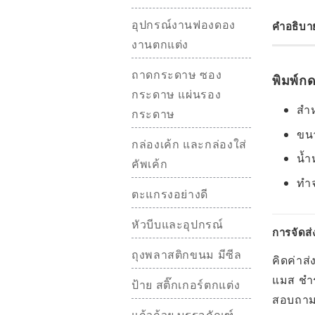
อุปกรณ์งานฟองดอง
คำอธิบา
งานตกแต่ง
ถาดกระดาษ ซอง
พิมพ์กด
กระดาษ แผ่นรอง
สำห
กระดาษ
ขนา
กล่องเค้ก และกล่องใส่
น้ำ
คัพเค้ก
ทำ
ตะแกรงอย่างดี
หัวบีบและอุปกรณ์
การจัดส่
ถุงพลาสติกขนม มีซีล
คิดค่าส่
แมส ชำร
ป้าย สติ๊กเกอร์ตกแต่ง
สอบถามอ