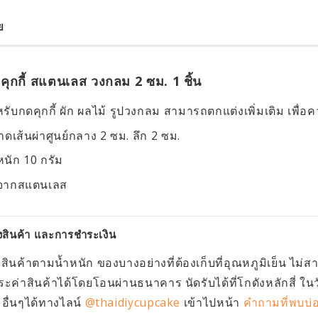
ย
คุกกี้ สแตนเลส วงกลม 2 ซม. 1 ชิ้น
รับกดคุกกี้ ผัก ผลไม้ รูปวงกลม สามารถตกแต่งเพิ่มเติม เพื
ดเส้นผ่าศูนย์กลาง 2 ซม. ลึก 2 ซม.
หนัก 10 กรัม
จากสแตนเลส
งสินค้า และการชำระเงิน
งสินค้าตามน้ำหนัก ของบางอย่างที่ต้องเก็บที่อุณหภูมิเย็น ไม่
ะค่าสินค้าได้โดยโอนผ่านธนาคาร นัดรับได้ที่โกดังหลักสี่ ใน
ื่นๆได้ทางไลน์
@thaidiycupcake
เข้าไปหน้า
คำถามที่พบบ่