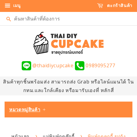
เมนู
ตะกร้าสินค้า
ค้นหา
@thaidiycupcake
0989095277
สินค้าทุกชิ้นพร้อมส่ง สามารถส่ง Grab หรือไลน์แมนได้ ใน
กทม.และใกล้เคียง หรือมารับเองที่ หลักสี่
หมวดหมู่สินค้า
+
›
›
หน้าแรก
แม่พิมพ์กดคุ๊กกี้
พิมพ์กดคุกกี้ รูปกุ้ง