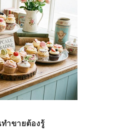
นทำขายต้องรู้