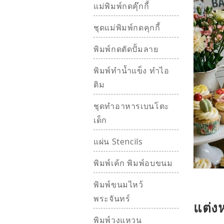
แม่พิมพ์กดคุ๊กกี้
ชุดแม่พิมพ์กดคุกกี้
พิมพ์กดตัดปั้มลาย
พิมพ์ทำน้ำแข็ง ทำไอ
ติม
ชุดทำอาหารเบนโตะ
เด็ก
แผ่น Stencils
พิมพ์เค้ก พิมพ์อบขนม
พิมพ์ขนมไหว้
พระจันทร์
แต่ง
พิมพ์วงแหวน