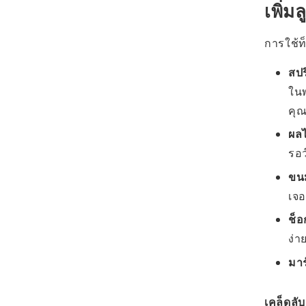
เพิ่
การใช้ท็
สปร
ในพ
คุณ
ผลไ
รอว
ขนม
เจอ
ช็อ
ง่า
มาร
เคล็ดลั