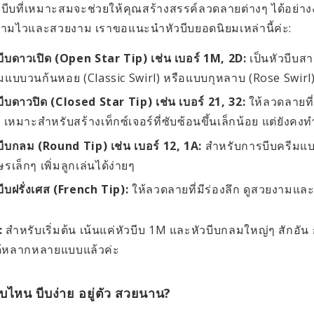
วบีบที่เหมาะสมจะช่วยให้คุณสร้างสรรค์ลวดลายต่างๆ ได้อย่
ความไวและสวยงาม เราขอแนะนำหัวบีบยอดนิยมเหล่านี้ค่ะ:
บีบดาวเปิด (Open Star Tip) เช่น เบอร์ 1M, 2D:
เป็นหัวบีบสา
มแบบวนก้นหอย (Classic Swirl) หรือแบบกุหลาบ (Rose Swirl)
บีบดาวปิด (Closed Star Tip) เช่น เบอร์ 21, 32:
ให้ลวดลายที่
ด เหมาะสำหรับสร้างเท็กซ์เจอร์ที่ซับซ้อนขึ้นเล็กน้อย แต่ยังคงท
บีบกลม (Round Tip) เช่น เบอร์ 12, 1A:
สำหรับการบีบครีมแบบ
ษรเล็กๆ เพิ่มลูกเล่นได้ง่ายๆ
บีบฝรั่งเศส (French Tip):
ให้ลวดลายที่มีร่องลึก ดูสวยงามและ
:
สำหรับเริ่มต้น เน้นแค่หัวบีบ 1M และหัวบีบกลมใหญ่ๆ สักอัน ก
ด้หลากหลายแบบแล้วค่ะ
บไหน บีบง่าย อยู่ตัว สวยนาน?