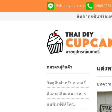
@thaidiycupcake
09890952
สินค้าทุกชิ้นพร้อม
หมวดหมู่สินค้า
แต่งห
วัตถุดิบสำหรับเบเกอรี่
บทความน
สีและกลิ่นผสมอาหาร
แม่พิมพ์ซิลิโคน