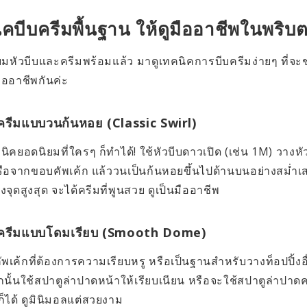
ิคบีบครีมพื้นฐาน ให้ดูมืออาชีพในพริบ
รียมหัวบีบและครีมพร้อมแล้ว มาดูเทคนิคการบีบครีมง่ายๆ ที่จ
ืออาชีพกันค่ะ
ครีมแบบวนก้นหอย (Classic Swirl)
คนิคยอดนิยมที่ใครๆ ก็ทำได้! ใช้หัวบีบดาวเปิด (เช่น 1M) วางหั
ือจากขอบคัพเค้ก แล้ววนเป็นก้นหอยขึ้นไปด้านบนอย่างสม่ำเ
อถึงจุดสูงสุด จะได้ครีมที่พูนสวย ดูเป็นมืออาชีพ
บครีมแบบโดมเรียบ (Smooth Dome)
ัพเค้กที่ต้องการความเรียบหรู หรือเป็นฐานสำหรับวางท็อปปิ้งอ
กนั้นใช้สปาตูล่าปาดหน้าให้เรียบเนียน หรือจะใช้สปาตูล่าปา
็ได้ ดูมินิมอลแต่สวยงาม