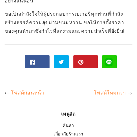
อย่างแน่นอน
ขอเป็นกำลังใจให้ผู้ประกอบการเบเกอรี่ทุกท่านที่กำลัง
สร้างสรรค์ความสุขผ่านขนมหวาน ขอให้การตั้งราคา
ของคุณนำมาซึ่งกำไรที่งดงามและความสำเร็จที่ยั่งยืน!
แชร์
ทวี
Pin
ไป
ตไป
on
Facebook
ทวิ
Pinterest
ต
เตอร์
←
โพสต์ก่อนหน้า
โพสต์ใหม่กว่า
→
เมนูลัด
ค้นหา
เกี่ยวกับร้านเรา