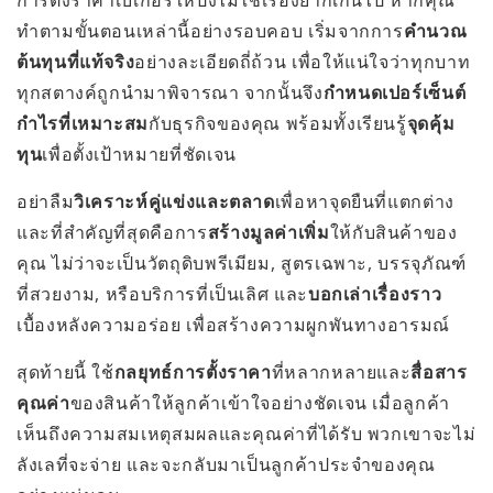
การตั้งราคาเบเกอรี่ให้ปังไม่ใช่เรื่องยากเกินไป หากคุณ
ทำตามขั้นตอนเหล่านี้อย่างรอบคอบ เริ่มจากการ
คำนวณ
ต้นทุนที่แท้จริง
อย่างละเอียดถี่ถ้วน เพื่อให้แน่ใจว่าทุกบาท
ทุกสตางค์ถูกนำมาพิจารณา จากนั้นจึง
กำหนดเปอร์เซ็นต์
กำไรที่เหมาะสม
กับธุรกิจของคุณ พร้อมทั้งเรียนรู้
จุดคุ้ม
ทุน
เพื่อตั้งเป้าหมายที่ชัดเจน
อย่าลืม
วิเคราะห์คู่แข่งและตลาด
เพื่อหาจุดยืนที่แตกต่าง
และที่สำคัญที่สุดคือการ
สร้างมูลค่าเพิ่ม
ให้กับสินค้าของ
คุณ ไม่ว่าจะเป็นวัตถุดิบพรีเมียม, สูตรเฉพาะ, บรรจุภัณฑ์
ที่สวยงาม, หรือบริการที่เป็นเลิศ และ
บอกเล่าเรื่องราว
เบื้องหลังความอร่อย เพื่อสร้างความผูกพันทางอารมณ์
สุดท้ายนี้ ใช้
กลยุทธ์การตั้งราคา
ที่หลากหลายและ
สื่อสาร
คุณค่า
ของสินค้าให้ลูกค้าเข้าใจอย่างชัดเจน เมื่อลูกค้า
เห็นถึงความสมเหตุสมผลและคุณค่าที่ได้รับ พวกเขาจะไม่
ลังเลที่จะจ่าย และจะกลับมาเป็นลูกค้าประจำของคุณ