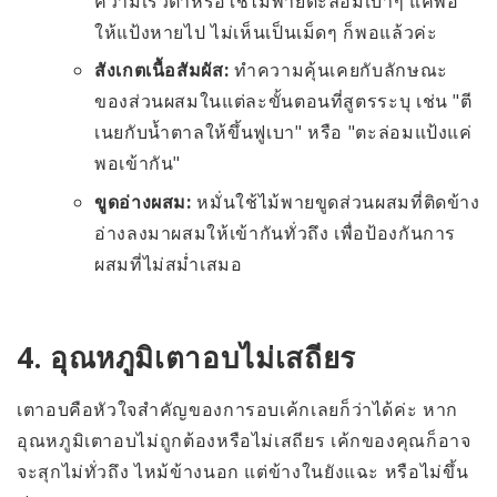
ความเร็วต่ำหรือใช้ไม้พายตะล่อมเบาๆ แค่พอ
ให้แป้งหายไป ไม่เห็นเป็นเม็ดๆ ก็พอแล้วค่ะ
สังเกตเนื้อสัมผัส:
ทำความคุ้นเคยกับลักษณะ
ของส่วนผสมในแต่ละขั้นตอนที่สูตรระบุ เช่น "ตี
เนยกับน้ำตาลให้ขึ้นฟูเบา" หรือ "ตะล่อมแป้งแค่
พอเข้ากัน"
ขูดอ่างผสม:
หมั่นใช้ไม้พายขูดส่วนผสมที่ติดข้าง
อ่างลงมาผสมให้เข้ากันทั่วถึง เพื่อป้องกันการ
ผสมที่ไม่สม่ำเสมอ
4. อุณหภูมิเตาอบไม่เสถียร
เตาอบคือหัวใจสำคัญของการอบเค้กเลยก็ว่าได้ค่ะ หาก
อุณหภูมิเตาอบไม่ถูกต้องหรือไม่เสถียร เค้กของคุณก็อาจ
จะสุกไม่ทั่วถึง ไหม้ข้างนอก แต่ข้างในยังแฉะ หรือไม่ขึ้น