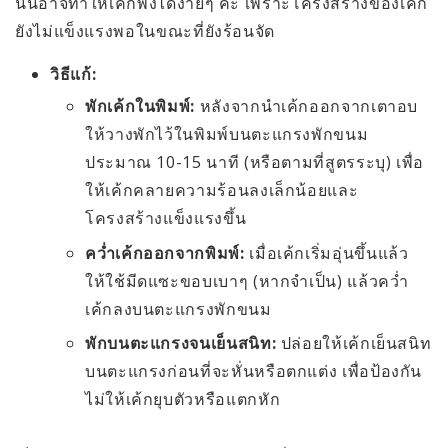
นั้นอาจทำให้เค้กพังได้ง่ายๆ ค่ะ เพราะโครงสร้างของเค้ก
ยังไม่แข็งแรงพอในขณะที่ยังร้อนจัด
วิธีแก้:
พักเค้กในพิมพ์:
หลังจากนำเค้กออกจากเตาอบ
ให้วางพักไว้ในพิมพ์บนตะแกรงพักขนม
ประมาณ 10-15 นาที (หรือตามที่สูตรระบุ) เพื่อ
ให้เค้กคลายความร้อนลงเล็กน้อยและ
โครงสร้างแข็งแรงขึ้น
คว่ำเค้กออกจากพิมพ์:
เมื่อเค้กเริ่มอุ่นขึ้นแล้ว
ให้ใช้มีดแซะขอบเบาๆ (หากจำเป็น) แล้วคว่ำ
เค้กลงบนตะแกรงพักขนม
พักบนตะแกรงจนเย็นสนิท:
ปล่อยให้เค้กเย็นสนิท
บนตะแกรงก่อนที่จะหั่นหรือตกแต่ง เพื่อป้องกัน
ไม่ให้เค้กยุบตัวหรือแตกหัก