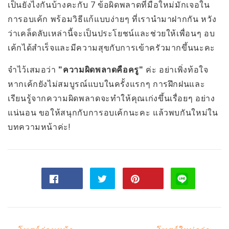
เป็นยังไงกันบ้างคะกับ 7 ข้อผิดพลาดที่มือใหม่มักเจอใน
การอบเค้ก พร้อมวิธีแก้แบบง่ายๆ ที่เรานำมาฝากกัน หวัง
ว่าเคล็ดลับเหล่านี้จะเป็นประโยชน์และช่วยให้เพื่อนๆ อบ
เค้กได้สำเร็จและมีความสุขกับการเข้าครัวมากขึ้นนะคะ
จำไว้เสมอว่า
"ความผิดพลาดคือครู"
ค่ะ อย่าเพิ่งท้อใจ
หากเค้กยังไม่สมบูรณ์แบบในครั้งแรกๆ การฝึกฝนและ
เรียนรู้จากความผิดพลาดจะทำให้คุณเก่งขึ้นเรื่อยๆ อย่าง
แน่นอน ขอให้สนุกกับการอบเค้กนะคะ แล้วพบกันใหม่ใน
บทความหน้าค่ะ!
แชร์
ทวี
Pin
ไป
ตไป
on
Facebook
ทวิ
Pinterest
ต
เตอร์