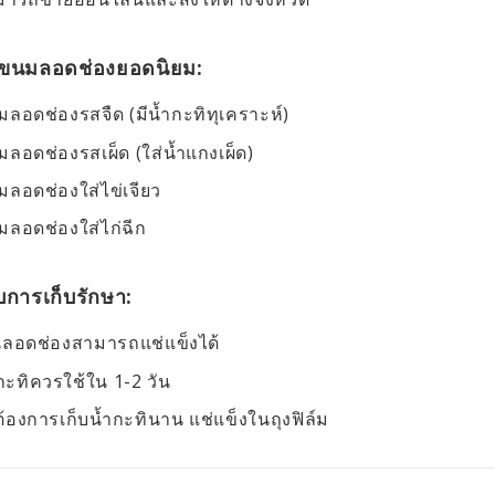
บขนมลอดช่องยอดนิยม:
ลอดช่องรสจืด (มีน้ำกะทิทุเคราะห์)
ลอดช่องรสเผ็ด (ใส่น้ำแกงเผ็ด)
ลอดช่องใส่ไข่เจียว
ลอดช่องใส่ไก่ฉีก
บการเก็บรักษา:
นลอดช่องสามารถแช่แข็งได้
กะทิควรใช้ใน 1-2 วัน
ต้องการเก็บน้ำกะทินาน แช่แข็งในถุงฟิล์ม