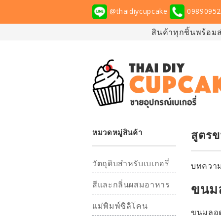
@thaidiycupcake
09890952
สินค้าทุกชิ้นพร้อม
หมวดหมู่สินค้า
สูตรข
วัตถุดิบสำหรับเบเกอรี่
บทความน
สีและกลิ่นผสมอาหาร
ขนมล
แม่พิมพ์ซิลิโคน
ขนมลอดช