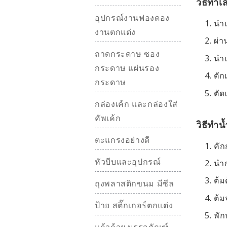
วิธีทำเ
อุปกรณ์งานฟองดอง
นำแ
งานตกแต่ง
ผ่า
ถาดกระดาษ ซอง
นำเ
กระดาษ แผ่นรอง
ตัก
กระดาษ
ตัด
กล่องเค้ก และกล่องใส่
คัพเค้ก
วิธีทำน
ตะแกรงอย่างดี
คัก
หัวบีบและอุปกรณ์
นำก
ต้
ถุงพลาสติกขนม มีซีล
ต้ม
ป้าย สติ๊กเกอร์ตกแต่ง
พัก