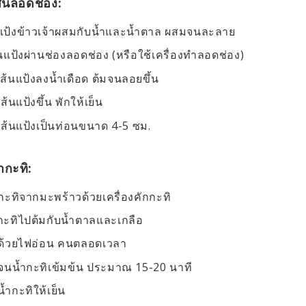
ส้นลอดช่อง:
ป้งข้าวเจ้าผสมกับน้ำและน้ำตาล ผสมจนละลาย
นแป้งผ่านช่องลอดช่อง (หรือใช้เครื่องทำลอดช่อง)
ส้นแป้งลงน้ำเดือด ต้มจนลอยขึ้น
เส้นแป้งขึ้น พักให้เย็น
เส้นแป้งเป็นท่อนขนาด 4-5 ซม.
้ำกะทิ:
กะทิจากมะพร้าวด้วยเครื่องคักกะทิ
ะทิไปต้มกับน้ำตาลและเกลือ
มด้วยไฟอ่อน คนตลอดเวลา
จนน้ำกะทิเข้มข้น ประมาณ 15-20 นาที
น้ำกะทิให้เย็น