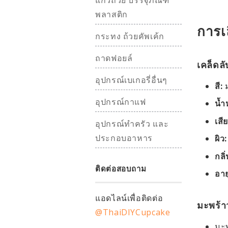
แก้วถ้วย บรรจุภัณฑ์
พลาสติก
การเล
กระทง ถ้วยคัพเค้ก
ถาดฟอยล์
เคล็ดล
อุปกรณ์เบเกอรี่อื่นๆ
สี:
ม
อุปกรณ์กาแฟ
น้ำ
เสี
อุปกรณ์ทำครัว และ
ประกอบอาหาร
ผิว:
กลิ่
ติดต่อสอบถาม
อาย
แอดไลน์เพื่อติดต่อ
มะพร้า
@ThaiDIYCupcake
มะพ