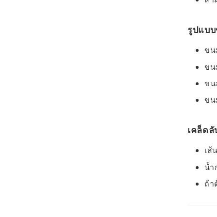
รูปแบ
ขนม
ขนม
ขนม
ขนม
เคล็ดลั
เส้
น้ำ
ถ้า