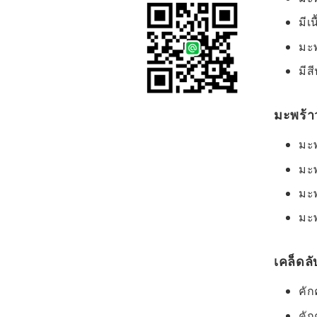
มีเ
มะพ
มีส
มะพร้าว
มะพ
มะพ
มะพ
มะพ
เคล็ดลั
คัก
คัก