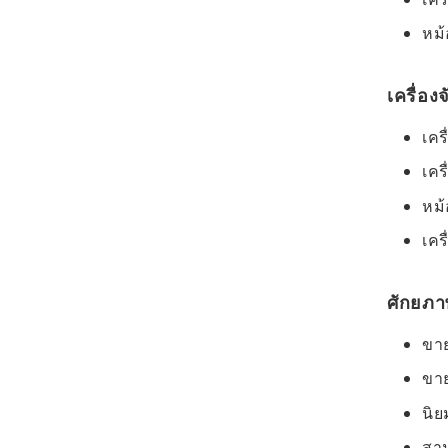
หม้
เครื่อง
เคร
เคร
หม้
เคร
ศักยภา
ขา
ขาย
นิ
สาม