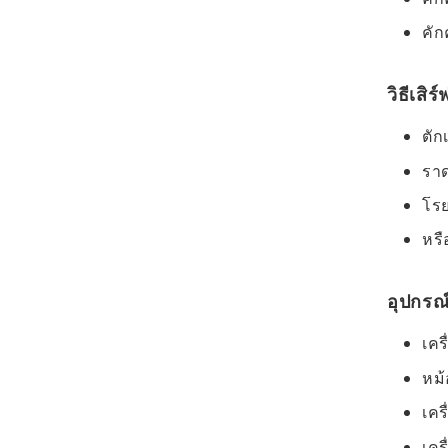
คัก
วิธีเสิ
ตัก
ราด
โรย
หรื
อุปกรณ์
เคร
หม้
เคร
เคร