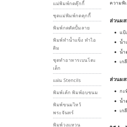
ความพิเ
แม่พิมพ์กดคุ๊กกี้
ชุดแม่พิมพ์กดคุกกี้
ส่วนผส
พิมพ์กดตัดปั้มลาย
แป้
พิมพ์ทำน้ำแข็ง ทำไอ
น้ำ
ติม
น้ำ
ชุดทำอาหารเบนโตะ
เกล
เด็ก
ส่วนผส
แผ่น Stencils
กะท
พิมพ์เค้ก พิมพ์อบขนม
น้ำ
พิมพ์ขนมไหว้
เกล
พระจันทร์
พิมพ์วงแหวน